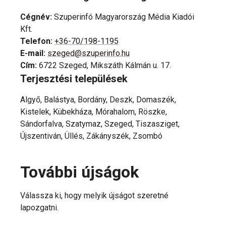
Cégnév
:
Szuperinfó Magyarország Média Kiadói
Kft.
Telefon
:
+36-70/198-1195
E-mail
:
szeged@szuperinfo.hu
Cím
:
6722 Szeged, Mikszáth Kálmán u. 17.
Terjesztési települések
Algyő, Balástya, Bordány, Deszk, Domaszék,
Kistelek, Kübekháza, Mórahalom, Röszke,
Sándorfalva, Szatymaz, Szeged, Tiszasziget,
Újszentiván, Üllés, Zákányszék, Zsombó
További újságok
Válassza ki, hogy melyik újságot szeretné
lapozgatni.