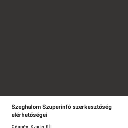
Szeghalom Szuperinfó szerkesztőség
elérhetőségei
Cégnév
:
Kváder Kft.