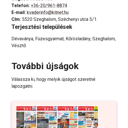
Telefon
:
+36-20/961-8874
E-mail
:
kvaderinfo@kitnet.hu
Cím
:
5520 Szeghalom, Széchenyi utca 5/1.
Terjesztési települések
Dévaványa, Füzesgyarmat, Kőrösladány, Szeghalom,
Vésztő
További újságok
Válassza ki, hogy melyik újságot szeretné
lapozgatni.