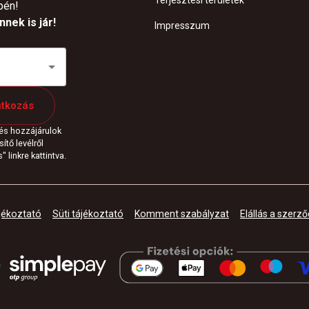
Terjesztési területek
pén!
nek is jár!
Impresszum
atkozás
 és hozzájárulok
ítő levélről
 linkre kattintva.
jékoztató
Süti tájékoztató
Komment szabályzat
Elállás a szerző