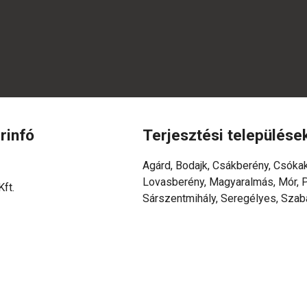
rinfó
Terjesztési települése
Agárd, Bodajk, Csákberény, Csóka
Lovasberény, Magyaralmás, Mór, P
ft.
Sárszentmihály, Seregélyes, Szab