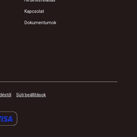
Hirdetésfeladás
Kapcsolat
Dokumentumok
déstől
Süti beállítások