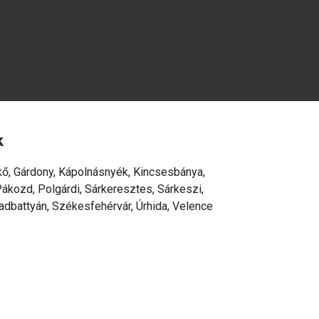
k
kő, Gárdony, Kápolnásnyék, Kincsesbánya,
ákozd, Polgárdi, Sárkeresztes, Sárkeszi,
adbattyán, Székesfehérvár, Úrhida, Velence