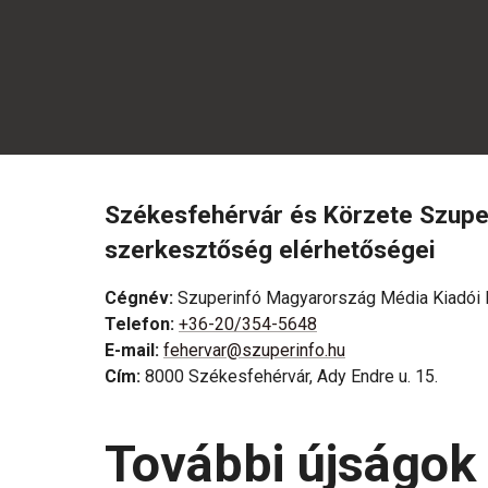
Székesfehérvár és Körzete Szupe
szerkesztőség elérhetőségei
Cégnév
:
Szuperinfó Magyarország Média Kiadói K
Telefon
:
+36-20/354-5648
E-mail
:
fehervar@szuperinfo.hu
Cím
:
8000 Székesfehérvár, Ady Endre u. 15.
További újságok