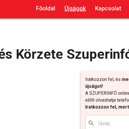
Főoldal
Újságok
Kapcsolat
és Körzete Szuperinf
Iratkozzon fel, és
me
újságot!
A SZUPERINFÓ online 
előtt olvashatja tele
Iratkozzon fel, mer