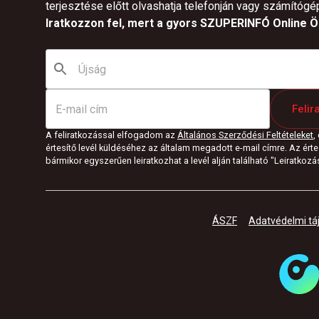
terjesztése előtt olvashatja telefonján vagy számítógé
Iratkozzon fel, mert a gyors SZUPERINFÓ Online Ön
Felir
A feliratkozással elfogadom az
Általános Szerződési Feltételeket
,
értesítő levél küldéséhez az általam megadott e-mail címre. Az értes
bármikor egyszerűen leiratkozhat a levél alján található "Leiratkozás"
ÁSZF
Adatvédelmi tá