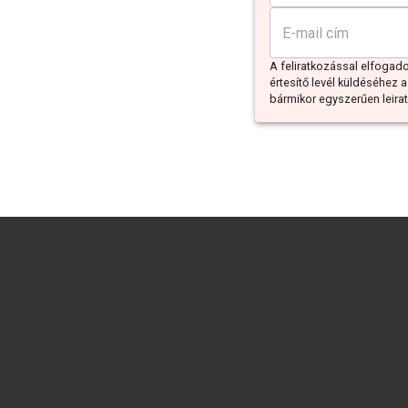
A feliratkozással elfoga
értesítő levél küldéséhez a
bármikor egyszerűen leiratk