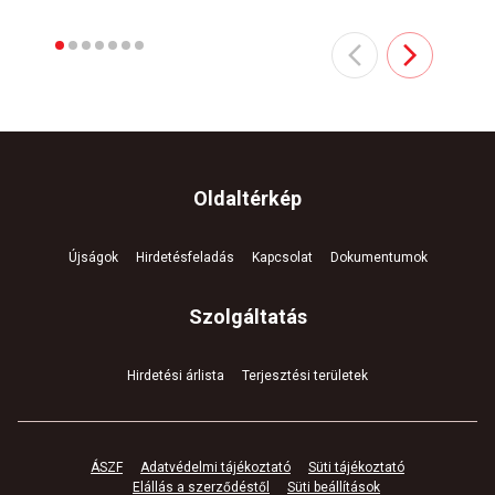
Oldaltérkép
Újságok
Hirdetésfeladás
Kapcsolat
Dokumentumok
Szolgáltatás
Hirdetési árlista
Terjesztési területek
ÁSZF
Adatvédelmi tájékoztató
Süti tájékoztató
Elállás a szerződéstől
Süti beállítások