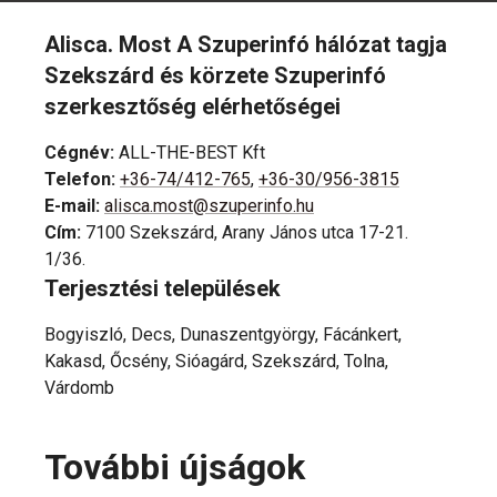
Alisca. Most A Szuperinfó hálózat tagja
Szekszárd és körzete Szuperinfó
szerkesztőség elérhetőségei
Cégnév
:
ALL-THE-BEST Kft
Telefon
:
+36-74/412-765
,
+36-30/956-3815
E-mail
:
alisca.most@szuperinfo.hu
Cím
:
7100 Szekszárd, Arany János utca 17-21.
1/36.
Terjesztési települések
Bogyiszló, Decs, Dunaszentgyörgy, Fácánkert,
Kakasd, Őcsény, Sióagárd, Szekszárd, Tolna,
Várdomb
További újságok