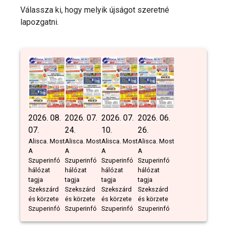
Válassza ki, hogy melyik újságot szeretné
lapozgatni.
2026. 08.
2026. 07.
2026. 07.
2026. 06.
07.
24.
10.
26.
Alisca. Most
Alisca. Most
Alisca. Most
Alisca. Most
A
A
A
A
Szuperinfó
Szuperinfó
Szuperinfó
Szuperinfó
hálózat
hálózat
hálózat
hálózat
tagja
tagja
tagja
tagja
Szekszárd
Szekszárd
Szekszárd
Szekszárd
és körzete
és körzete
és körzete
és körzete
Szuperinfó
Szuperinfó
Szuperinfó
Szuperinfó