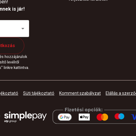
pén!
nek is jár!
atkozás
 és hozzájárulok
ítő levélről
 linkre kattintva.
jékoztató
Süti tájékoztató
Komment szabályzat
Elállás a szerző