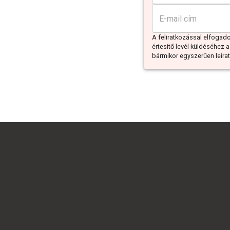
A feliratkozással elfoga
értesítő levél küldéséhez a
bármikor egyszerűen leiratk