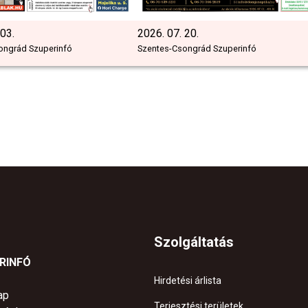
 03.
2026. 07. 20.
ongrád Szuperinfó
Szentes-Csongrád Szuperinfó
Szolgáltatás
ERINFÓ
Hirdetési árlista
ap
Terjesztési területek