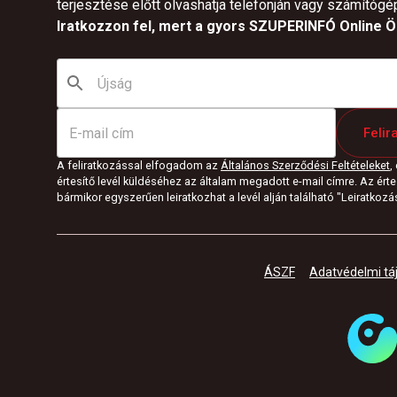
terjesztése előtt olvashatja telefonján vagy számítógé
Iratkozzon fel, mert a gyors SZUPERINFÓ Online Ön
Felir
A feliratkozással elfogadom az
Általános Szerződési Feltételeket
,
értesítő levél küldéséhez az általam megadott e-mail címre. Az értes
bármikor egyszerűen leiratkozhat a levél alján található "Leiratkozás"
ÁSZF
Adatvédelmi tá