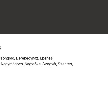
k
Csongrád, Derekegyház, Eperjes,
, Nagymágocs, Nagytőke, Szegvár, Szentes,