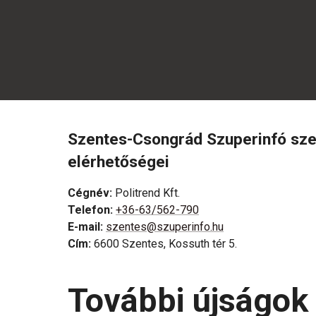
Szentes-Csongrád Szuperinfó sz
elérhetőségei
Cégnév
:
Politrend Kft.
Telefon
:
+36-63/562-790
E-mail
:
szentes@szuperinfo.hu
Cím
:
6600 Szentes, Kossuth tér 5.
További újságok