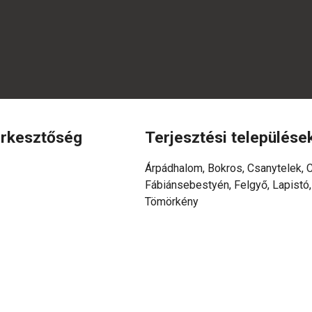
erkesztőség
Terjesztési települése
Árpádhalom, Bokros, Csanytelek, 
Fábiánsebestyén, Felgyő, Lapistó
Tömörkény