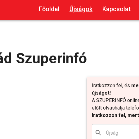
Főoldal
Újságok
Kapcsolat
d Szuperinfó
Iratkozzon fel, és
me
újságot!
A SZUPERINFÓ online 
előtt olvashatja tele
Iratkozzon fel, mer