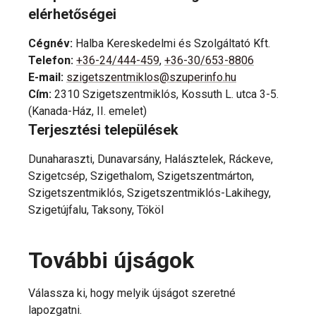
elérhetőségei
Cégnév
:
Halba Kereskedelmi és Szolgáltató Kft.
Telefon
:
+36-24/444-459
,
+36-30/653-8806
E-mail
:
szigetszentmiklos@szuperinfo.hu
Cím
:
2310 Szigetszentmiklós, Kossuth L. utca 3-5.
(Kanada-Ház, II. emelet)
Terjesztési települések
Dunaharaszti, Dunavarsány, Halásztelek, Ráckeve,
Szigetcsép, Szigethalom, Szigetszentmárton,
Szigetszentmiklós, Szigetszentmiklós-Lakihegy,
Szigetújfalu, Taksony, Tököl
További újságok
Válassza ki, hogy melyik újságot szeretné
lapozgatni.