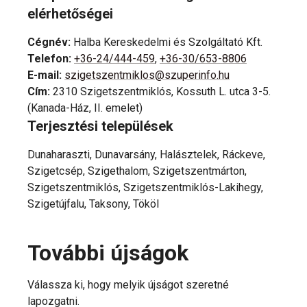
elérhetőségei
Cégnév
:
Halba Kereskedelmi és Szolgáltató Kft.
Telefon
:
+36-24/444-459
,
+36-30/653-8806
E-mail
:
szigetszentmiklos@szuperinfo.hu
Cím
:
2310 Szigetszentmiklós, Kossuth L. utca 3-5.
(Kanada-Ház, II. emelet)
Terjesztési települések
Dunaharaszti, Dunavarsány, Halásztelek, Ráckeve,
Szigetcsép, Szigethalom, Szigetszentmárton,
Szigetszentmiklós, Szigetszentmiklós-Lakihegy,
Szigetújfalu, Taksony, Tököl
További újságok
Válassza ki, hogy melyik újságot szeretné
lapozgatni.