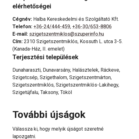
elérhetőségei
Cégnév
:
Halba Kereskedelmi és Szolgáltató Kft.
Telefon
:
+36-24/444-459
,
+36-30/653-8806
E-mail
:
szigetszentmiklos@szuperinfo.hu
Cím
:
2310 Szigetszentmiklós, Kossuth L. utca 3-5.
(Kanada-Ház, II. emelet)
Terjesztési települések
Dunaharaszti, Dunavarsány, Halásztelek, Ráckeve,
Szigetcsép, Szigethalom, Szigetszentmárton,
Szigetszentmiklós, Szigetszentmiklós-Lakihegy,
Szigetújfalu, Taksony, Tököl
További újságok
Válassza ki, hogy melyik újságot szeretné
lapozgatni.