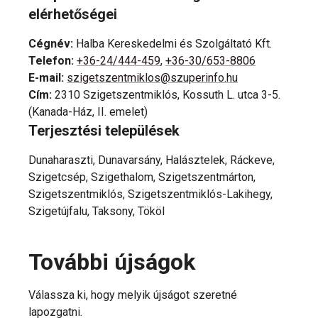
elérhetőségei
Cégnév
:
Halba Kereskedelmi és Szolgáltató Kft.
Telefon
:
+36-24/444-459
,
+36-30/653-8806
E-mail
:
szigetszentmiklos@szuperinfo.hu
Cím
:
2310 Szigetszentmiklós, Kossuth L. utca 3-5.
(Kanada-Ház, II. emelet)
Terjesztési települések
Dunaharaszti, Dunavarsány, Halásztelek, Ráckeve,
Szigetcsép, Szigethalom, Szigetszentmárton,
Szigetszentmiklós, Szigetszentmiklós-Lakihegy,
Szigetújfalu, Taksony, Tököl
További újságok
Válassza ki, hogy melyik újságot szeretné
lapozgatni.