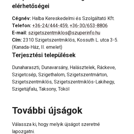
elérhetőségei
Cégnév
:
Halba Kereskedelmi és Szolgáltató Kft.
Telefon
:
+36-24/444-459
,
+36-30/653-8806
E-mail
:
szigetszentmiklos@szuperinfo.hu
Cím
:
2310 Szigetszentmiklós, Kossuth L. utca 3-5.
(Kanada-Ház, II. emelet)
Terjesztési települések
Dunaharaszti, Dunavarsány, Halásztelek, Ráckeve,
Szigetcsép, Szigethalom, Szigetszentmárton,
Szigetszentmiklós, Szigetszentmiklós-Lakihegy,
Szigetújfalu, Taksony, Tököl
További újságok
Válassza ki, hogy melyik újságot szeretné
lapozgatni.