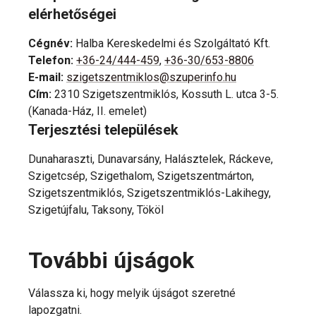
elérhetőségei
Cégnév
:
Halba Kereskedelmi és Szolgáltató Kft.
Telefon
:
+36-24/444-459
,
+36-30/653-8806
E-mail
:
szigetszentmiklos@szuperinfo.hu
Cím
:
2310 Szigetszentmiklós, Kossuth L. utca 3-5.
(Kanada-Ház, II. emelet)
Terjesztési települések
Dunaharaszti, Dunavarsány, Halásztelek, Ráckeve,
Szigetcsép, Szigethalom, Szigetszentmárton,
Szigetszentmiklós, Szigetszentmiklós-Lakihegy,
Szigetújfalu, Taksony, Tököl
További újságok
Válassza ki, hogy melyik újságot szeretné
lapozgatni.