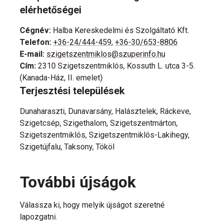
elérhetőségei
Cégnév
:
Halba Kereskedelmi és Szolgáltató Kft.
Telefon
:
+36-24/444-459
,
+36-30/653-8806
E-mail
:
szigetszentmiklos@szuperinfo.hu
Cím
:
2310 Szigetszentmiklós, Kossuth L. utca 3-5.
(Kanada-Ház, II. emelet)
Terjesztési települések
Dunaharaszti, Dunavarsány, Halásztelek, Ráckeve,
Szigetcsép, Szigethalom, Szigetszentmárton,
Szigetszentmiklós, Szigetszentmiklós-Lakihegy,
Szigetújfalu, Taksony, Tököl
További újságok
Válassza ki, hogy melyik újságot szeretné
lapozgatni.