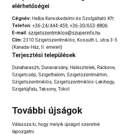
elérhetőségei
Cégnév
:
Halba Kereskedelmi és Szolgáltató Kft.
Telefon
:
+36-24/444-459
,
+36-30/653-8806
E-mail
:
szigetszentmiklos@szuperinfo.hu
Cím
:
2310 Szigetszentmiklós, Kossuth L. utca 3-5.
(Kanada-Ház, II. emelet)
Terjesztési települések
Dunaharaszti, Dunavarsány, Halásztelek, Ráckeve,
Szigetcsép, Szigethalom, Szigetszentmárton,
Szigetszentmiklós, Szigetszentmiklós-Lakihegy,
Szigetújfalu, Taksony, Tököl
További újságok
Válassza ki, hogy melyik újságot szeretné
lapozgatni.