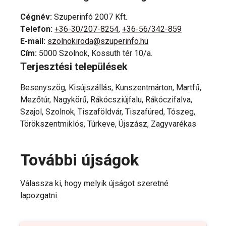
Cégnév
:
Szuperinfó 2007 Kft.
Telefon
:
+36-30/207-8254
,
+36-56/342-859
E-mail
:
szolnokiroda@szuperinfo.hu
Cím
:
5000 Szolnok, Kossuth tér 10/a.
Terjesztési települések
Besenyszög, Kisújszállás, Kunszentmárton, Martfű,
Mezőtúr, Nagykörű, Rákócsziújfalu, Rákóczifalva,
Szajol, Szolnok, Tiszaföldvár, Tiszafüred, Tószeg,
Törökszentmiklós, Túrkeve, Újszász, Zagyvarékas
További újságok
Válassza ki, hogy melyik újságot szeretné
lapozgatni.