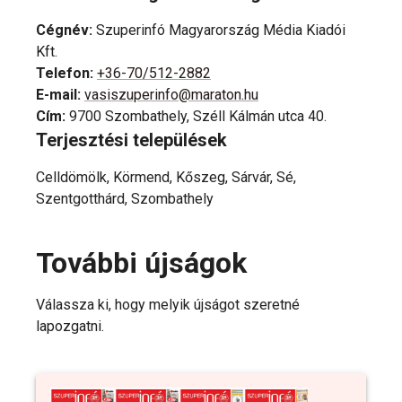
Cégnév
:
Szuperinfó Magyarország Média Kiadói
Kft.
Telefon
:
+36-70/512-2882
E-mail
:
vasiszuperinfo@maraton.hu
Cím
:
9700 Szombathely, Széll Kálmán utca 40.
Terjesztési települések
Celldömölk, Körmend, Kőszeg, Sárvár, Sé,
Szentgotthárd, Szombathely
További újságok
Válassza ki, hogy melyik újságot szeretné
lapozgatni.