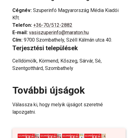
Cégnév
:
Szuperinfó Magyarország Média Kiadói
Kft.
Telefon
:
+36-70/512-2882
E-mail
:
vasiszuperinfo@maraton.hu
Cím
:
9700 Szombathely, Széll Kálmán utca 40.
Terjesztési települések
Celldömölk, Körmend, Kőszeg, Sárvár, Sé,
Szentgotthárd, Szombathely
További újságok
Válassza ki, hogy melyik újságot szeretné
lapozgatni.