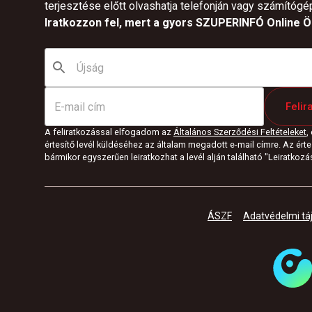
terjesztése előtt olvashatja telefonján vagy számítógé
Iratkozzon fel, mert a gyors SZUPERINFÓ Online Ön
Felir
A feliratkozással elfogadom az
Általános Szerződési Feltételeket
,
értesítő levél küldéséhez az általam megadott e-mail címre. Az értes
bármikor egyszerűen leiratkozhat a levél alján található "Leiratkozás"
ÁSZF
Adatvédelmi tá