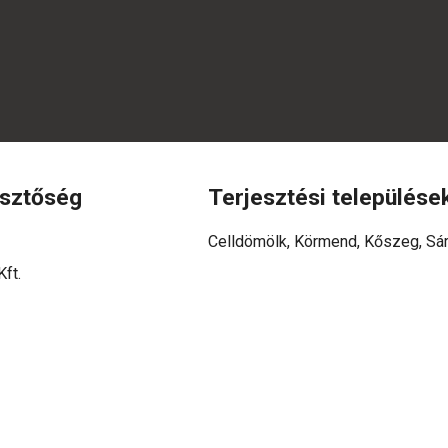
esztőség
Terjesztési települése
Celldömölk, Körmend, Kőszeg, Sár
ft.