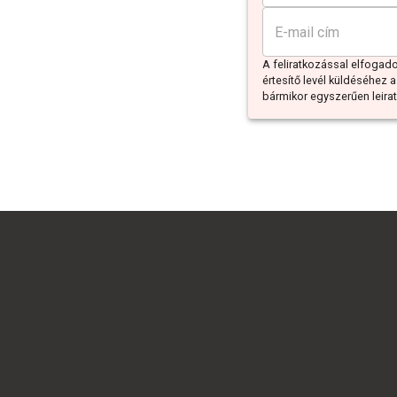
A feliratkozással elfoga
értesítő levél küldéséhez a
bármikor egyszerűen leiratk