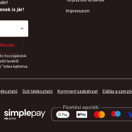
Terjesztési területek
pén!
nek is jár!
Impresszum
atkozás
 és hozzájárulok
ítő levélről
 linkre kattintva.
jékoztató
Süti tájékoztató
Komment szabályzat
Elállás a szerző