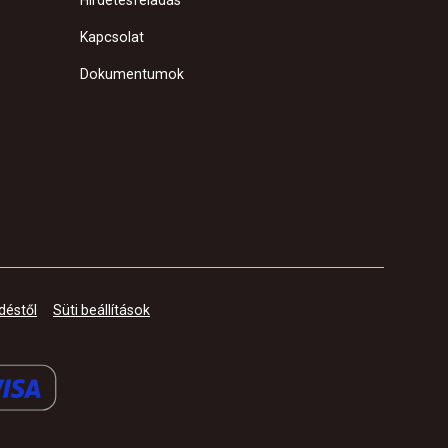
Hirdetésfeladás
Kapcsolat
Dokumentumok
déstől
Süti beállítások