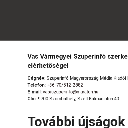
Vas Vármegyei Szuperinfó szerk
elérhetőségei
Cégnév
:
Szuperinfó Magyarország Média Kiadói K
Telefon
:
+36-70/512-2882
E-mail
:
vasiszuperinfo@maraton.hu
Cím
:
9700 Szombathely, Széll Kálmán utca 40.
További újságok