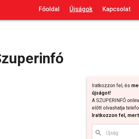
Főoldal
Újságok
Kapcsolat
zuperinfó
Iratkozzon fel, és
me
újságot!
A SZUPERINFÓ online 
előtt olvashatja tele
Iratkozzon fel, mer