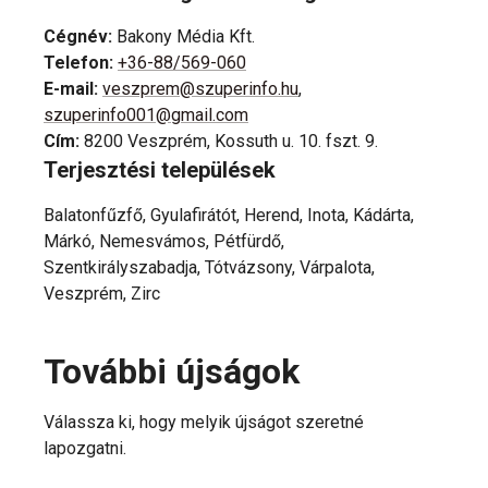
Cégnév
:
Bakony Média Kft.
Telefon
:
+36-88/569-060
E-mail
:
veszprem@szuperinfo.hu
,
szuperinfo001@gmail.com
Cím
:
8200 Veszprém, Kossuth u. 10. fszt. 9.
Terjesztési települések
Balatonfűzfő, Gyulafirátót, Herend, Inota, Kádárta,
Márkó, Nemesvámos, Pétfürdő,
Szentkirályszabadja, Tótvázsony, Várpalota,
Veszprém, Zirc
További újságok
Válassza ki, hogy melyik újságot szeretné
lapozgatni.