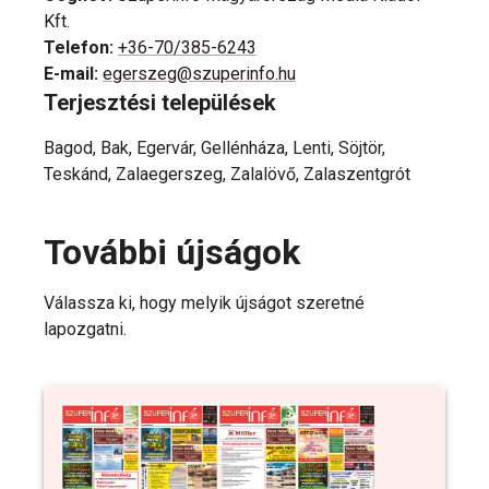
Kft.
Telefon
:
+36-70/385-6243
E-mail
:
egerszeg@szuperinfo.hu
Terjesztési települések
Bagod, Bak, Egervár, Gellénháza, Lenti, Söjtör,
Teskánd, Zalaegerszeg, Zalalövő, Zalaszentgrót
További újságok
Válassza ki, hogy melyik újságot szeretné
lapozgatni.