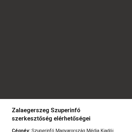
Zalaegerszeg Szuperinfó
szerkesztőség elérhetőségei
Cégnév
:
Szuperinfó Magyarország Média Kiadói