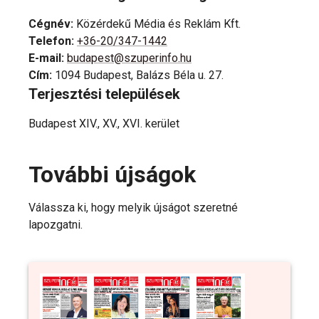
Cégnév
:
Közérdekű Média és Reklám Kft.
Telefon
:
+36-20/347-1442
E-mail
:
budapest@szuperinfo.hu
Cím
:
1094 Budapest, Balázs Béla u. 27.
Terjesztési települések
Budapest XIV., XV., XVI. kerület
További újságok
Válassza ki, hogy melyik újságot szeretné
lapozgatni.