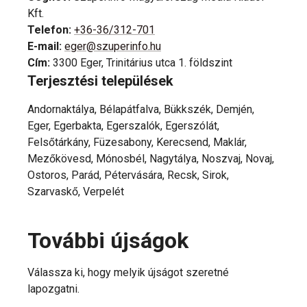
Kft.
Telefon
:
+36-36/312-701
E-mail
:
eger@szuperinfo.hu
Cím
:
3300 Eger, Trinitárius utca 1. földszint
Terjesztési települések
Andornaktálya, Bélapátfalva, Bükkszék, Demjén,
Eger, Egerbakta, Egerszalók, Egerszólát,
Felsőtárkány, Füzesabony, Kerecsend, Maklár,
Mezőkövesd, Mónosbél, Nagytálya, Noszvaj, Novaj,
Ostoros, Parád, Pétervására, Recsk, Sirok,
Szarvaskő, Verpelét
További újságok
Válassza ki, hogy melyik újságot szeretné
lapozgatni.