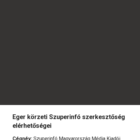
Eger körzeti Szuperinfó szerkesztőség
elérhetőségei
Cégnév
:
Szuperinfó Magyarország Média Kiadói