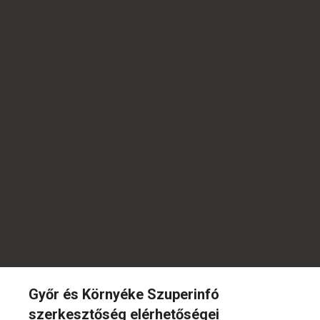
Győr és Környéke Szuperinfó
szerkesztőség elérhetőségei