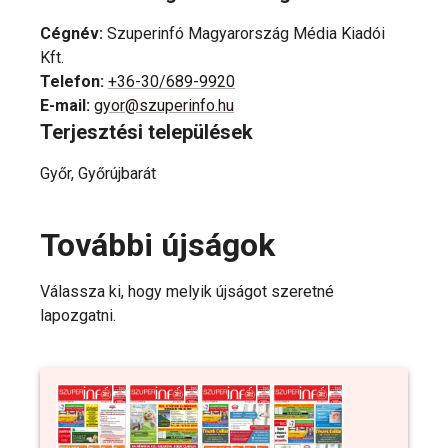
Cégnév
:
Szuperinfó Magyarország Média Kiadói
Kft.
Telefon
:
+36-30/689-9920
E-mail
:
gyor@szuperinfo.hu
Terjesztési települések
Győr, Győrújbarát
További újságok
Válassza ki, hogy melyik újságot szeretné
lapozgatni.