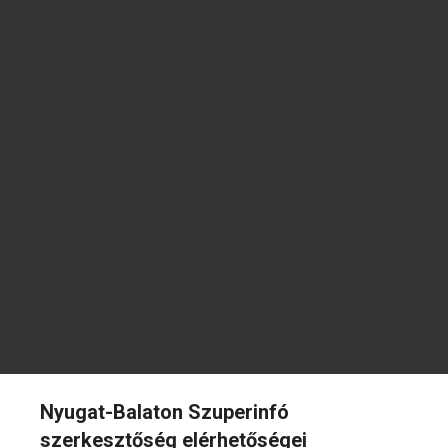
Nyugat-Balaton Szuperinfó
szerkesztőség elérhetőségei