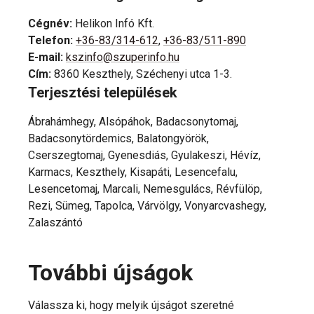
Cégnév
:
Helikon Infó Kft.
Telefon
:
+36-83/314-612
,
+36-83/511-890
E-mail
:
kszinfo@szuperinfo.hu
Cím
:
8360 Keszthely, Széchenyi utca 1-3.
Terjesztési települések
Ábrahámhegy, Alsópáhok, Badacsonytomaj,
Badacsonytördemics, Balatongyörök,
Cserszegtomaj, Gyenesdiás, Gyulakeszi, Hévíz,
Karmacs, Keszthely, Kisapáti, Lesencefalu,
Lesencetomaj, Marcali, Nemesgulács, Révfülöp,
Rezi, Sümeg, Tapolca, Várvölgy, Vonyarcvashegy,
Zalaszántó
További újságok
Válassza ki, hogy melyik újságot szeretné