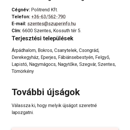
Cégnév
:
Politrend Kft.
Telefon
:
+36-63/562-790
E-mail
:
szentes@szuperinfo.hu
Cím
:
6600 Szentes, Kossuth tér 5.
Terjesztési települések
Árpádhalom, Bokros, Csanytelek, Csongrád,
Derekegyház, Eperjes, Fábiánsebestyén, Felgyő,
Lapistó, Nagymágocs, Nagytőke, Szegvár, Szentes,
Tömörkény
További újságok
Válassza ki, hogy melyik újságot szeretné
lapozgatni.