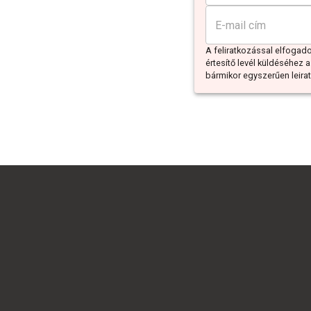
A feliratkozással elfoga
értesítő levél küldéséhez a
bármikor egyszerűen leiratk