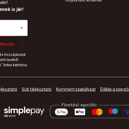
Terjesztési területek
pén!
nek is jár!
atkozás
 és hozzájárulok
ítő levélről
 linkre kattintva.
jékoztató
Süti tájékoztató
Komment szabályzat
Elállás a szerző