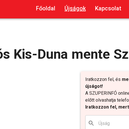
Főoldal
Újságok
Kapcsolat
ós Kis-Duna mente Sz
Iratkozzon fel, és
me
újságot!
A SZUPERINFÓ online 
előtt olvashatja tele
Iratkozzon fel, mer