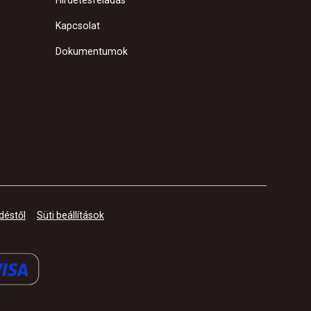
Hirdetésfeladás
Kapcsolat
Dokumentumok
déstől
Süti beállítások