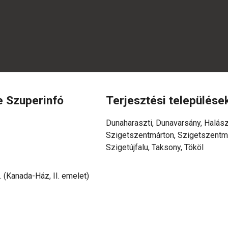
e Szuperinfó
Terjesztési települése
Dunaharaszti, Dunavarsány, Halász
Szigetszentmárton, Szigetszentmi
Szigetújfalu, Taksony, Tököl
 (Kanada-Ház, II. emelet)