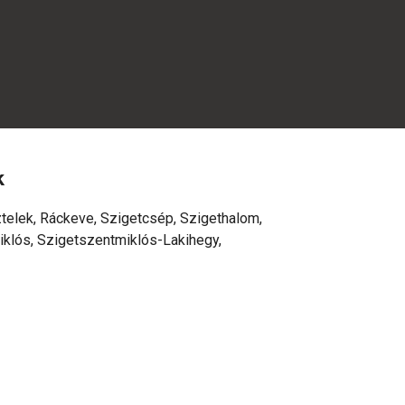
k
telek, Ráckeve, Szigetcsép, Szigethalom,
klós, Szigetszentmiklós-Lakihegy,