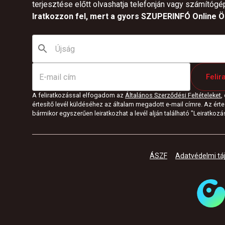
terjesztése előtt olvashatja telefonján vagy számítógé
Iratkozzon fel, mert a gyors SZUPERINFÓ Online Ön
Felir
A feliratkozással elfogadom az
Általános Szerződési Feltételeket
,
értesítő levél küldéséhez az általam megadott e-mail címre. Az értes
bármikor egyszerűen leiratkozhat a levél alján található "Leiratkozás"
ÁSZF
Adatvédelmi tá