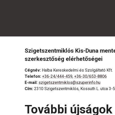
Szigetszentmiklós Kis-Duna ment
szerkesztőség elérhetőségei
Cégnév
:
Halba Kereskedelmi és Szolgáltató Kft.
Telefon
:
+36-24/444-459
,
+36-30/653-8806
E-mail
:
szigetszentmiklos@szuperinfo.hu
Cím
:
2310 Szigetszentmiklós, Kossuth L. utca 3-5.
További újságok