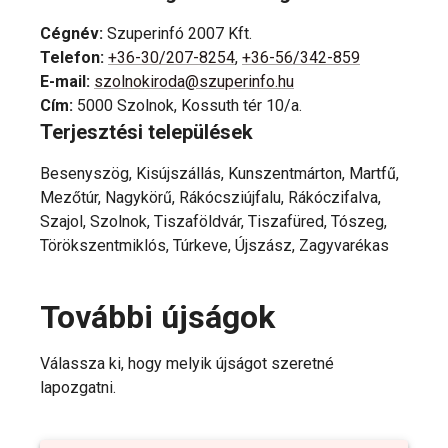
Cégnév
:
Szuperinfó 2007 Kft.
Telefon
:
+36-30/207-8254
,
+36-56/342-859
E-mail
:
szolnokiroda@szuperinfo.hu
Cím
:
5000 Szolnok, Kossuth tér 10/a.
Terjesztési települések
Besenyszög, Kisújszállás, Kunszentmárton, Martfű,
Mezőtúr, Nagykörű, Rákócsziújfalu, Rákóczifalva,
Szajol, Szolnok, Tiszaföldvár, Tiszafüred, Tószeg,
Törökszentmiklós, Túrkeve, Újszász, Zagyvarékas
További újságok
Válassza ki, hogy melyik újságot szeretné
lapozgatni.