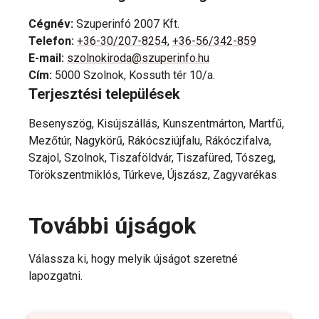
Cégnév
:
Szuperinfó 2007 Kft.
Telefon
:
+36-30/207-8254
,
+36-56/342-859
E-mail
:
szolnokiroda@szuperinfo.hu
Cím
:
5000 Szolnok, Kossuth tér 10/a.
Terjesztési települések
Besenyszög, Kisújszállás, Kunszentmárton, Martfű,
Mezőtúr, Nagykörű, Rákócsziújfalu, Rákóczifalva,
Szajol, Szolnok, Tiszaföldvár, Tiszafüred, Tószeg,
Törökszentmiklós, Túrkeve, Újszász, Zagyvarékas
További újságok
Válassza ki, hogy melyik újságot szeretné
lapozgatni.