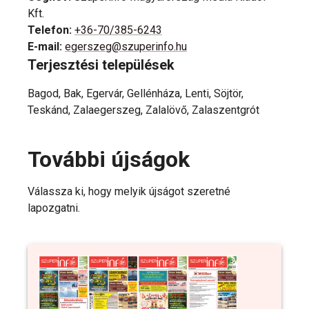
Kft.
Telefon
:
+36-70/385-6243
E-mail
:
egerszeg@szuperinfo.hu
Terjesztési települések
Bagod, Bak, Egervár, Gellénháza, Lenti, Söjtör,
Teskánd, Zalaegerszeg, Zalalövő, Zalaszentgrót
További újságok
Válassza ki, hogy melyik újságot szeretné
lapozgatni.