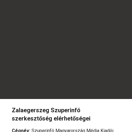
Zalaegerszeg Szuperinfó
szerkesztőség elérhetőségei
Cégnév
:
Szuperinfó Magyarország Média Kiadói