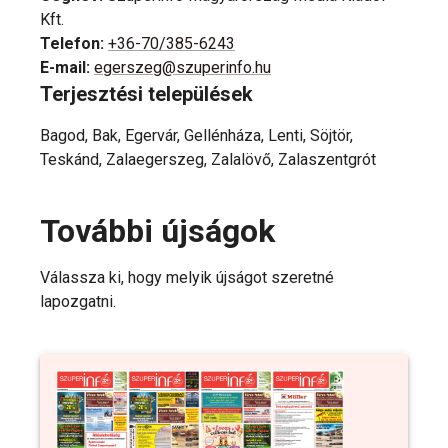
Kft.
Telefon
:
+36-70/385-6243
E-mail
:
egerszeg@szuperinfo.hu
Terjesztési települések
Bagod, Bak, Egervár, Gellénháza, Lenti, Söjtör,
Teskánd, Zalaegerszeg, Zalalövő, Zalaszentgrót
További újságok
Válassza ki, hogy melyik újságot szeretné
lapozgatni.