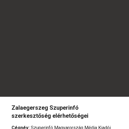
Zalaegerszeg Szuperinfó
szerkesztőség elérhetőségei
Cégnév
:
Szuperinfó Magyarország Média Kiadói