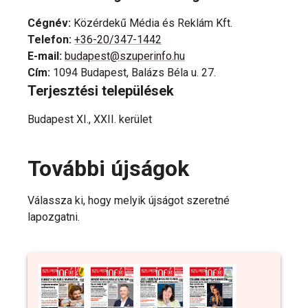
Cégnév
:
Közérdekű Média és Reklám Kft.
Telefon
:
+36-20/347-1442
E-mail
:
budapest@szuperinfo.hu
Cím
:
1094 Budapest, Balázs Béla u. 27.
Terjesztési települések
Budapest XI., XXII. kerület
További újságok
Válassza ki, hogy melyik újságot szeretné
lapozgatni.