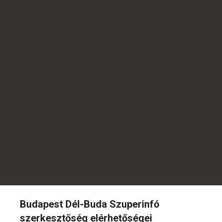
Budapest Dél-Buda Szuperinfó
szerkesztőség elérhetőségei