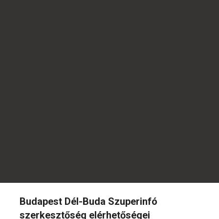
Budapest Dél-Buda Szuperinfó
szerkesztőség elérhetőségei