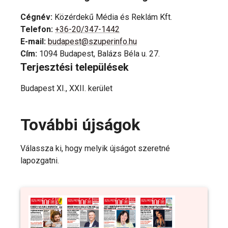
Cégnév
:
Közérdekű Média és Reklám Kft.
Telefon
:
+36-20/347-1442
E-mail
:
budapest@szuperinfo.hu
Cím
:
1094 Budapest, Balázs Béla u. 27.
Terjesztési települések
Budapest XI., XXII. kerület
További újságok
Válassza ki, hogy melyik újságot szeretné
lapozgatni.