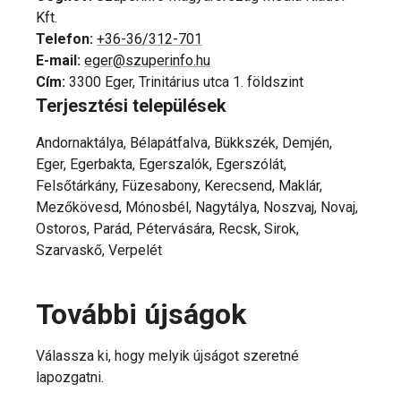
Kft.
Telefon
:
+36-36/312-701
E-mail
:
eger@szuperinfo.hu
Cím
:
3300 Eger, Trinitárius utca 1. földszint
Terjesztési települések
Andornaktálya, Bélapátfalva, Bükkszék, Demjén,
Eger, Egerbakta, Egerszalók, Egerszólát,
Felsőtárkány, Füzesabony, Kerecsend, Maklár,
Mezőkövesd, Mónosbél, Nagytálya, Noszvaj, Novaj,
Ostoros, Parád, Pétervására, Recsk, Sirok,
Szarvaskő, Verpelét
További újságok
Válassza ki, hogy melyik újságot szeretné
lapozgatni.