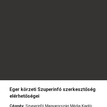
Eger körzeti Szuperinfó szerkesztőség
elérhetőségei
Cégnév
:
Szuperinfó Magyarország Média Kiadói