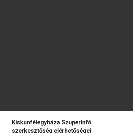
Kiskunfélegyháza Szuperinfó
szerkesztőség elérhetőségei