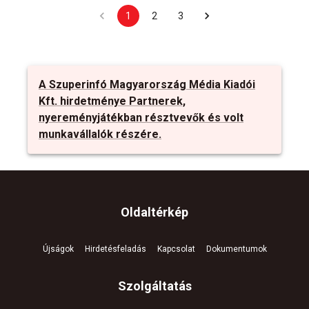
1
2
3
A Szuperinfó Magyarország Média Kiadói
Kft. hirdetménye Partnerek,
nyereményjátékban résztvevők és volt
munkavállalók részére.
Oldaltérkép
Újságok
Hirdetésfeladás
Kapcsolat
Dokumentumok
Szolgáltatás