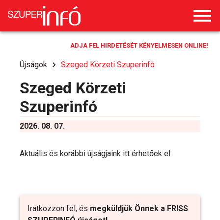
ADJA FEL HIRDETÉSÉT KÉNYELMESEN ONLINE!
Újságok
Szeged Körzeti Szuperinfó
Szeged Körzeti
Szuperinfó
2026. 08. 07.
Aktuális és korábbi újságjaink itt érhetőek el
Iratkozzon fel, és
megküldjük Önnek a FRISS