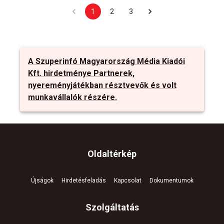
1
2
3
A Szuperinfó Magyarország Média Kiadói
Kft. hirdetménye Partnerek,
nyereményjátékban résztvevők és volt
munkavállalók részére.
Oldaltérkép
Újságok
Hirdetésfeladás
Kapcsolat
Dokumentumok
Szolgáltatás