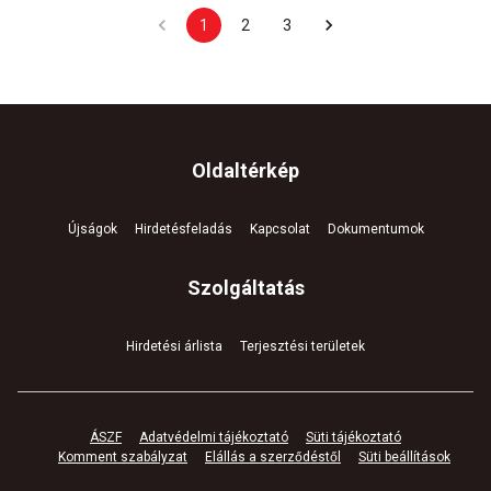
1
2
3
Oldaltérkép
Újságok
Hirdetésfeladás
Kapcsolat
Dokumentumok
Szolgáltatás
Hirdetési árlista
Terjesztési területek
ÁSZF
Adatvédelmi tájékoztató
Süti tájékoztató
Komment szabályzat
Elállás a szerződéstől
Süti beállítások